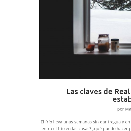
Las claves de Reali
estab
por
Ma
El frío lleva unas semanas sin dar tregua y e
entra el frío en las casas? ¿qué puedo hacer p