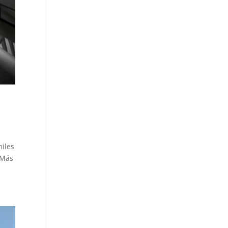
miles
 Más