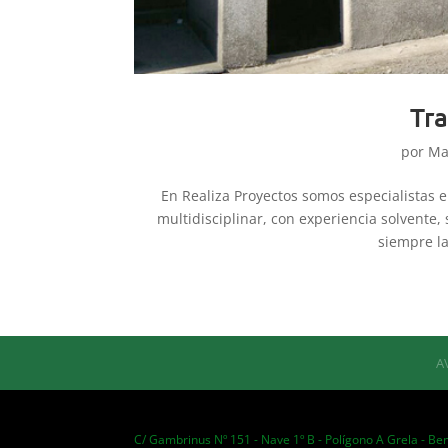
Tra
por
Ma
En Realiza Proyectos somos especialistas 
multidisciplinar, con experiencia solvente
siempre la
A
C/ Gambrinus Nº 151 - Nave 1º B - Polígono A Grela - Be