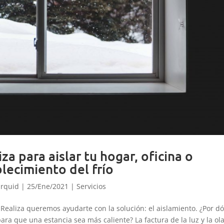
za para aislar tu hogar, oficina o
lecimiento del frío
rquid
|
25/Ene/2021
|
Servicios
n Realiza queremos ayudarte con la solución: el aislamiento. ¿Por d
ara que una estancia sea más caliente? La factura de la luz y la ol