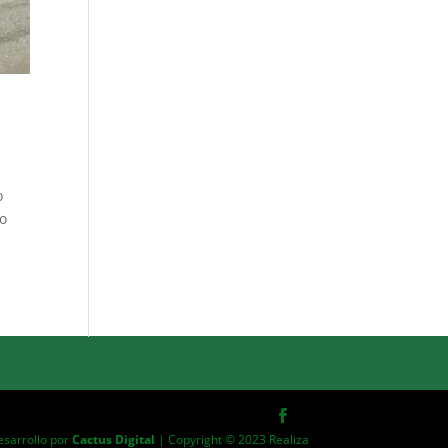
o
do
esarrollo por
Cactus Digital
| Copyright © 2023 Realiza