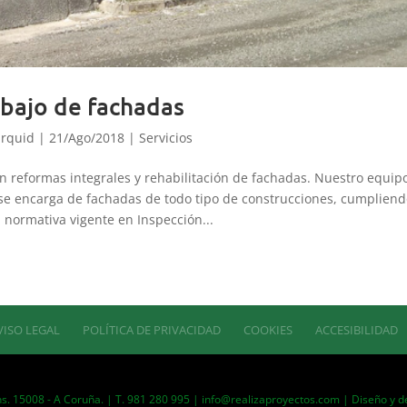
bajo de fachadas
rquid
|
21/Ago/2018
|
Servicios
en reformas integrales y rehabilitación de fachadas. Nuestro equip
, se encarga de fachadas de todo tipo de construcciones, cumplien
 normativa vigente en Inspección...
VISO LEGAL
POLÍTICA DE PRIVACIDAD
COOKIES
ACCESIBILIDAD
ns. 15008 - A Coruña. | T. 981 280 995 | info@realizaproyectos.com | Diseño y d