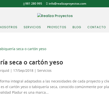
981 280 995
info@realizaproyectos.com
NOSOTROS
SERVICIOS
PROYECTOS
BLOG
CONTACTO
ría seca o cartón yeso
rquid
|
17/Sep/2018
|
Servicios
eforma integral adaptados a las necesidades de cada proyecto y cli
 es el cartón yeso o tabiquería seca, conocido comúnmente por pl
ealidad Pladur es una marca...